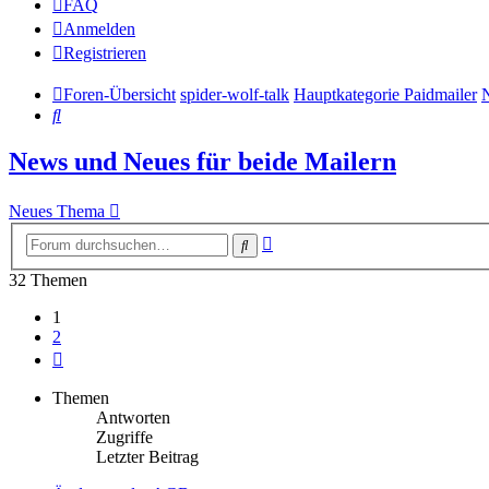
FAQ
Anmelden
Registrieren
Foren-Übersicht
spider-wolf-talk
Hauptkategorie Paidmailer
N
Suche
News und Neues für beide Mailern
Neues Thema
Erweiterte
Suche
Suche
32 Themen
1
2
Nächste
Themen
Antworten
Zugriffe
Letzter Beitrag