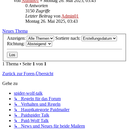
von
Admin01
»
Montag 26. Mai 2025, 03:43
0
Antworten
3150
Zugriffe
Letzter Beitrag
von
Admin01
Montag 26. Mai 2025, 03:43
Neues Thema
Anzeigen:
Sortiere nach:
Richtung:
1 Thema • Seite
1
von
1
Zurück zur Foren-Übersicht
Gehe zu
spider-wolf-talk
↳ Regeln für das Forum
↳ Verhalten und Regeln
↳ Hauptkategorie Paidmailer
↳ Paidspider Talk
↳ Paid-Wolf Talk
↳ News und Neues für beide Mailern