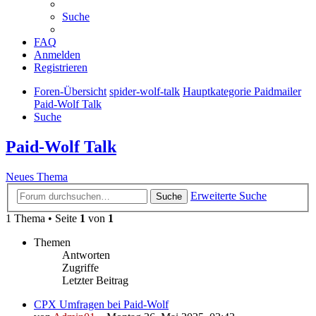
Suche
FAQ
Anmelden
Registrieren
Foren-Übersicht
spider-wolf-talk
Hauptkategorie Paidmailer
Paid-Wolf Talk
Suche
Paid-Wolf Talk
Neues Thema
Erweiterte Suche
Suche
1 Thema • Seite
1
von
1
Themen
Antworten
Zugriffe
Letzter Beitrag
CPX Umfragen bei Paid-Wolf