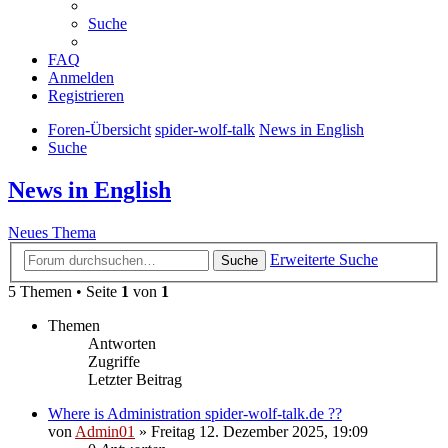
Suche
FAQ
Anmelden
Registrieren
Foren-Übersicht
spider-wolf-talk
News in English
Suche
News in English
Neues Thema
Erweiterte Suche
Suche
5 Themen • Seite
1
von
1
Themen
Antworten
Zugriffe
Letzter Beitrag
Where is Administration spider-wolf-talk.de ??
von
Admin01
»
Freitag 12. Dezember 2025, 19:09