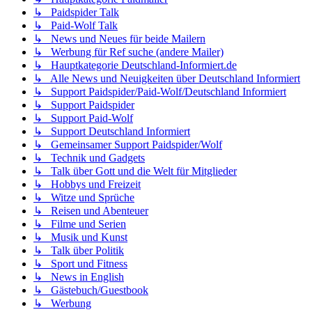
↳ Paidspider Talk
↳ Paid-Wolf Talk
↳ News und Neues für beide Mailern
↳ Werbung für Ref suche (andere Mailer)
↳ Hauptkategorie Deutschland-Informiert.de
↳ Alle News und Neuigkeiten über Deutschland Informiert
↳ Support Paidspider/Paid-Wolf/Deutschland Informiert
↳ Support Paidspider
↳ Support Paid-Wolf
↳ Support Deutschland Informiert
↳ Gemeinsamer Support Paidspider/Wolf
↳ Technik und Gadgets
↳ Talk über Gott und die Welt für Mitglieder
↳ Hobbys und Freizeit
↳ Witze und Sprüche
↳ Reisen und Abenteuer
↳ Filme und Serien
↳ Musik und Kunst
↳ Talk über Politik
↳ Sport und Fitness
↳ News in English
↳ Gästebuch/Guestbook
↳ Werbung