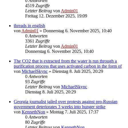
0
Antworten
4519
Zugriffe
Letzter Beitrag
von
Admin01
Freitag 12. Dezember 2025, 19:09
threads in english
von
Admin01
»
Donnerstag 6. November 2025, 10:40
0
Antworten
3361
Zugriffe
Letzter Beitrag
von
Admin01
Donnerstag 6. November 2025, 10:40
The CO2 that is extracted from the water is run through a
purification process that uses activated carbon in the form of
von
MichaelSkync
»
Dienstag 8. Juli 2025, 20:29
0
Antworten
93
Zugriffe
Letzter Beitrag
von
MichaelSkync
Dienstag 8. Juli 2025, 20:29
Georgia journalist jailed over protests against pro-Russian
government deteriorates 3 weeks into hunger strike
von
KennethNon
»
Montag 7. Juli 2025, 17:37
0
Antworten
80
Zugriffe
Letzter Beitrag
von
KennethNon