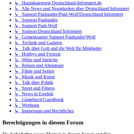
↳ Hauptkategorie Deutschland-Informiert.de
↳ Alle News und Neuigkeiten über Deutschland Informiert
↳ Support Paidspider/Paid-Wolf/Deutschland Informiert
↳ Support Paidspider
↳ Support Paid-Wolf
↳ Support Deutschland Informiert
↳ Gemeinsamer Support Paidspider/Wolf
↳ Technik und Gadgets
↳ Talk über Gott und die Welt für Mitglieder
↳ Hobbys und Freizeit
↳ Witze und Sprüche
↳ Reisen und Abenteuer
↳ Filme und Serien
↳ Musik und Kunst
↳ Talk über Politik
↳ Sport und Fitness
↳ News in English
↳ Gästebuch/Guestbook
↳ Werbung
↳ Impressum und Rechtliches
Berechtigungen in diesem Forum