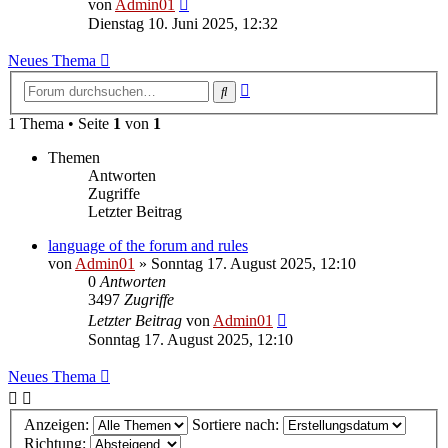
Neuester
von
Admin01
Beitrag
Dienstag 10. Juni 2025, 12:32
Neues Thema
Erweiterte
Suche
Suche
1 Thema • Seite
1
von
1
Themen
Antworten
Zugriffe
Letzter Beitrag
language of the forum and rules
von
Admin01
»
Sonntag 17. August 2025, 12:10
0
Antworten
3497
Zugriffe
Letzter Beitrag
von
Admin01
Sonntag 17. August 2025, 12:10
Neues Thema
Anzeigen:
Sortiere nach:
Richtung: