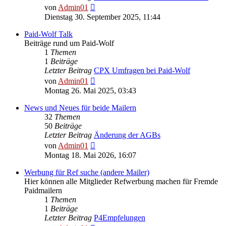
Neuester
von
Admin01
Beitrag
Dienstag 30. September 2025, 11:44
Paid-Wolf Talk
Beiträge rund um Paid-Wolf
1
Themen
1
Beiträge
Letzter Beitrag
CPX Umfragen bei Paid-Wolf
Neuester
von
Admin01
Beitrag
Montag 26. Mai 2025, 03:43
News und Neues für beide Mailern
32
Themen
50
Beiträge
Letzter Beitrag
Änderung der AGBs
Neuester
von
Admin01
Beitrag
Montag 18. Mai 2026, 16:07
Werbung für Ref suche (andere Mailer)
Hier können alle Mitglieder Refwerbung machen für Fremde
Paidmailern
1
Themen
1
Beiträge
Letzter Beitrag
P4Empfelungen