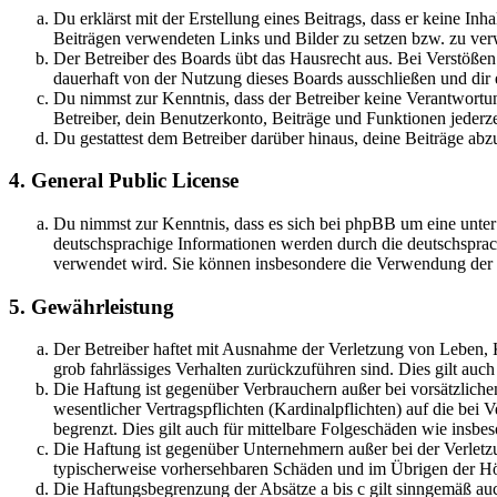
Du erklärst mit der Erstellung eines Beitrags, dass er keine Inh
Beiträgen verwendeten Links und Bilder zu setzen bzw. zu ve
Der Betreiber des Boards übt das Hausrecht aus. Bei Verstöße
dauerhaft von der Nutzung dieses Boards ausschließen und dir e
Du nimmst zur Kenntnis, dass der Betreiber keine Verantwortung 
Betreiber, dein Benutzerkonto, Beiträge und Funktionen jederze
Du gestattest dem Betreiber darüber hinaus, deine Beiträge abz
4. General Public License
Du nimmst zur Kenntnis, dass es sich bei phpBB um eine unter
deutschsprachige Informationen werden durch die deutschsprac
verwendet wird. Sie können insbesondere die Verwendung der S
5. Gewährleistung
Der Betreiber haftet mit Ausnahme der Verletzung von Leben, Kö
grob fahrlässiges Verhalten zurückzuführen sind. Dies gilt au
Die Haftung ist gegenüber Verbrauchern außer bei vorsätzlich
wesentlicher Vertragspflichten (Kardinalpflichten) auf die be
begrenzt. Dies gilt auch für mittelbare Folgeschäden wie ins
Die Haftung ist gegenüber Unternehmern außer bei der Verletzu
typischerweise vorhersehbaren Schäden und im Übrigen der Höh
Die Haftungsbegrenzung der Absätze a bis c gilt sinngemäß auc