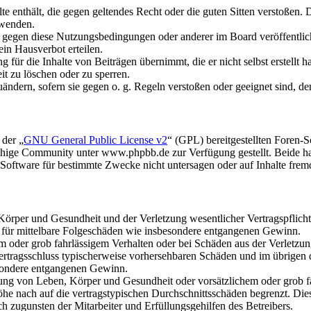
alte enthält, die gegen geltendes Recht oder die guten Sitten verstoßen. 
rwenden.
n gegen diese Nutzungsbedingungen oder anderer im Board veröffentli
in Hausverbot erteilen.
für die Inhalte von Beiträgen übernimmt, die er nicht selbst erstellt 
it zu löschen oder zu sperren.
uändern, sofern sie gegen o. g. Regeln verstoßen oder geeignet sind, 
 der „
GNU General Public License v2
“ (GPL) bereitgestellten Foren
hige Community unter www.phpbb.de zur Verfügung gestellt. Beide hab
oftware für bestimmte Zwecke nicht untersagen oder auf Inhalte frem
rper und Gesundheit und der Verletzung wesentlicher Vertragspflichten
ch für mittelbare Folgeschäden wie insbesondere entgangenen Gewinn.
em oder grob fahrlässigem Verhalten oder bei Schäden aus der Verletz
i Vertragsschluss typischerweise vorhersehbaren Schäden und im übrigen
besondere entgangenen Gewinn.
ng von Leben, Körper und Gesundheit oder vorsätzlichem oder grob fah
e nach auf die vertragstypischen Durchschnittsschäden begrenzt. Dies
h zugunsten der Mitarbeiter und Erfüllungsgehilfen des Betreibers.