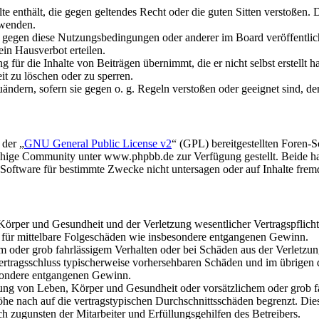
alte enthält, die gegen geltendes Recht oder die guten Sitten verstoßen. 
rwenden.
n gegen diese Nutzungsbedingungen oder anderer im Board veröffentli
in Hausverbot erteilen.
für die Inhalte von Beiträgen übernimmt, die er nicht selbst erstellt 
it zu löschen oder zu sperren.
uändern, sofern sie gegen o. g. Regeln verstoßen oder geeignet sind, 
 der „
GNU General Public License v2
“ (GPL) bereitgestellten Foren
hige Community unter www.phpbb.de zur Verfügung gestellt. Beide hab
oftware für bestimmte Zwecke nicht untersagen oder auf Inhalte frem
rper und Gesundheit und der Verletzung wesentlicher Vertragspflichten
ch für mittelbare Folgeschäden wie insbesondere entgangenen Gewinn.
em oder grob fahrlässigem Verhalten oder bei Schäden aus der Verletz
i Vertragsschluss typischerweise vorhersehbaren Schäden und im übrigen
besondere entgangenen Gewinn.
ng von Leben, Körper und Gesundheit oder vorsätzlichem oder grob fah
e nach auf die vertragstypischen Durchschnittsschäden begrenzt. Dies
h zugunsten der Mitarbeiter und Erfüllungsgehilfen des Betreibers.