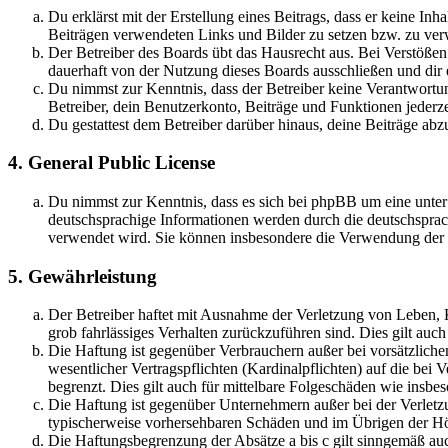
Du erklärst mit der Erstellung eines Beitrags, dass er keine Inh
Beiträgen verwendeten Links und Bilder zu setzen bzw. zu ve
Der Betreiber des Boards übt das Hausrecht aus. Bei Verstöße
dauerhaft von der Nutzung dieses Boards ausschließen und dir e
Du nimmst zur Kenntnis, dass der Betreiber keine Verantwortung 
Betreiber, dein Benutzerkonto, Beiträge und Funktionen jederze
Du gestattest dem Betreiber darüber hinaus, deine Beiträge abz
4. General Public License
Du nimmst zur Kenntnis, dass es sich bei phpBB um eine unter
deutschsprachige Informationen werden durch die deutschsprac
verwendet wird. Sie können insbesondere die Verwendung der S
5. Gewährleistung
Der Betreiber haftet mit Ausnahme der Verletzung von Leben, Kö
grob fahrlässiges Verhalten zurückzuführen sind. Dies gilt au
Die Haftung ist gegenüber Verbrauchern außer bei vorsätzlich
wesentlicher Vertragspflichten (Kardinalpflichten) auf die be
begrenzt. Dies gilt auch für mittelbare Folgeschäden wie ins
Die Haftung ist gegenüber Unternehmern außer bei der Verletzu
typischerweise vorhersehbaren Schäden und im Übrigen der Höh
Die Haftungsbegrenzung der Absätze a bis c gilt sinngemäß auc