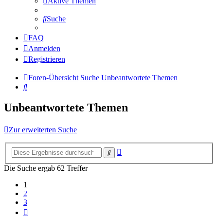
Aktive Themen
Suche
FAQ
Anmelden
Registrieren
Foren-Übersicht
Suche
Unbeantwortete Themen
Suche
Unbeantwortete Themen
Zur erweiterten Suche
Erweiterte
Suche
Suche
Die Suche ergab 62 Treffer
1
2
3
Nächste