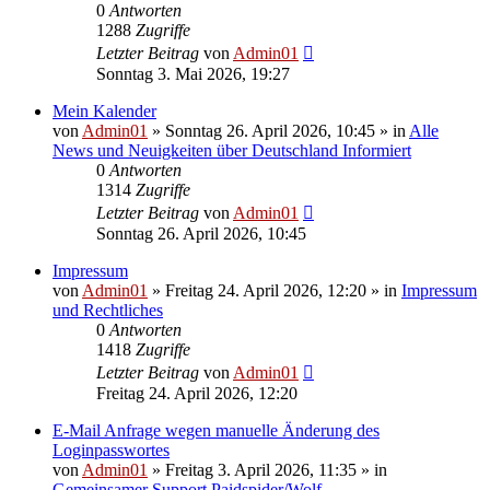
0
Antworten
1288
Zugriffe
Letzter Beitrag
von
Admin01
Sonntag 3. Mai 2026, 19:27
Mein Kalender
von
Admin01
»
Sonntag 26. April 2026, 10:45
» in
Alle
News und Neuigkeiten über Deutschland Informiert
0
Antworten
1314
Zugriffe
Letzter Beitrag
von
Admin01
Sonntag 26. April 2026, 10:45
Impressum
von
Admin01
»
Freitag 24. April 2026, 12:20
» in
Impressum
und Rechtliches
0
Antworten
1418
Zugriffe
Letzter Beitrag
von
Admin01
Freitag 24. April 2026, 12:20
E-Mail Anfrage wegen manuelle Änderung des
Loginpasswortes
von
Admin01
»
Freitag 3. April 2026, 11:35
» in
Gemeinsamer Support Paidspider/Wolf