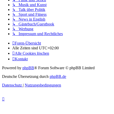
↳ Musik und Kunst
↳ Talk über Politik
↳ Sport und Fitness
↳ News in English
↳ Gästebuch/Guestbook
↳ Werbung
↳ Impressum und Rechtliches
Foren-Übersicht
Alle Zeiten sind
UTC+02:00
Alle Cookies löschen
Kontakt
Powered by
phpBB
® Forum Software © phpBB Limited
Deutsche Übersetzung durch
phpBB.de
Datenschutz
|
Nutzungsbedingungen