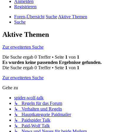
Anmelden
Registrieren
Foren-Übersicht
Suche
Aktive Themen
Suche
Aktive Themen
Zur erweiterten Suche
Die Suche ergab 0 Treffer • Seite
1
von
1
Es wurden keine passenden Ergebnisse gefunden.
Die Suche ergab 0 Treffer • Seite
1
von
1
Zur erweiterten Suche
Gehe zu
spider-wolf-talk
↳ Regeln für das Forum
↳ Verhalten und Regeln
↳ Hauptkategorie Paidmailer
↳ Paidspider Talk
↳ Paid-Wolf Talk
↳ News und Neues für beide Mailern